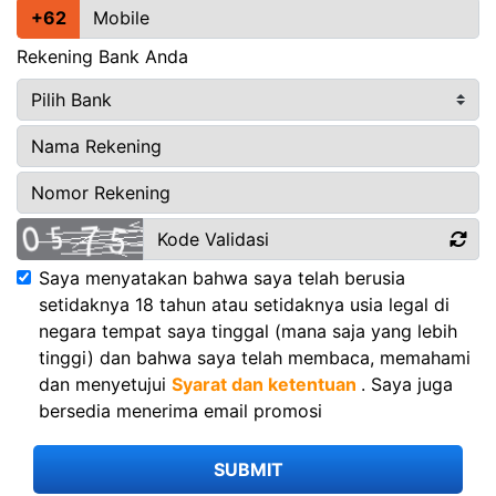
+62
Rekening Bank Anda
Saya menyatakan bahwa saya telah berusia
setidaknya 18 tahun atau setidaknya usia legal di
negara tempat saya tinggal (mana saja yang lebih
tinggi) dan bahwa saya telah membaca, memahami
dan menyetujui
Syarat dan ketentuan
. Saya juga
bersedia menerima email promosi
SUBMIT