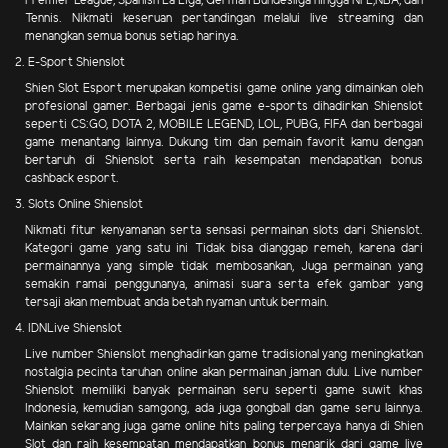
Premier League, Spanish La Liga, German Bundesliga hingga NFL,NBA, dan
Tennis. Nikmati keseruan pertandingan melalui live streaming dan
menangkan semua bonus setiap harinya.
2. E-Sport Shienslot
Shien Slot Esport merupakan kompetisi game online yang dimainkan oleh
profesional gamer. Berbagai jenis game e-sports dihadirkan Shienslot
seperti CS:GO, DOTA 2, MOBILE LEGEND, LOL, PUBG, FIFA dan berbagai
game menantang lainnya. Dukung tim dan pemain favorit kamu dengan
bertaruh di Shienslot serta raih kesempatan mendapatkan bonus
cashback esport.
3. Slots Online Shienslot
Nikmati fitur kenyamanan serta sensasi permainan slots dari Shienslot.
Kategori game yang satu ini Tidak bisa dianggap remeh, karena dari
permainannya yang simple tidak membosankan, Juga permainan yang
semakin ramai penggunanya, animasi suara serta efek gambar yang
tersaji akan membuat anda betah nyaman untuk bermain.
4. IDNLive Shienslot
Live number Shienslot menghadirkan game tradisional yang meningkatkan
nostalgia pecinta taruhan online akan permainan jaman dulu. Live number
Shienslot memiliki banyak permainan seru seperti game suwit khas
Indonesia, kemudian samgong, ada juga gongball dan game seru lainnya.
Mainkan sekarang juga game online hits paling terpercaya hanya di Shien
Slot dan raih kesempatan mendapatkan bonus menarik dari game live