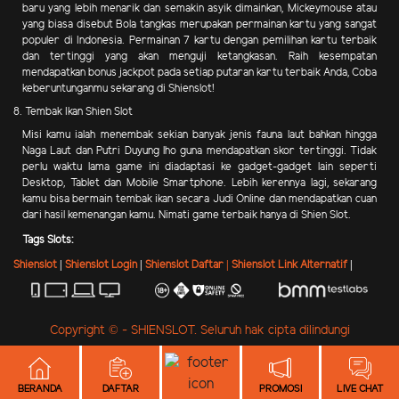
baru yang lebih menarik dan semakin asyik dimainkan, Mickeymouse atau
yang biasa disebut Bola tangkas merupakan permainan kartu yang sangat
populer di Indonesia. Permainan 7 kartu dengan pemilihan kartu terbaik
dan tertinggi yang akan menguji ketangkasan. Raih kesempatan
mendapatkan bonus jackpot pada setiap putaran kartu terbaik Anda, Coba
keberuntunganmu sekarang di Shienslot!
8. Tembak Ikan Shien Slot
Misi kamu ialah menembak sekian banyak jenis fauna laut bahkan hingga
Naga Laut dan Putri Duyung lho guna mendapatkan skor tertinggi. Tidak
perlu waktu lama game ini diadaptasi ke gadget-gadget lain seperti
Desktop, Tablet dan Mobile Smartphone. Lebih kerennya lagi, sekarang
kamu bisa bermain tembak ikan secara Judi Online dan mendapatkan cuan
dari hasil kemenangan kamu. Nimati game terbaik hanya di Shien Slot.
Tags Slots:
Shienslot
|
Shienslot Login
|
Shienslot Daftar |
Shienslot Link Alternatif
|
Copyright © - SHIENSLOT. Seluruh hak cipta dilindungi
BERANDA
DAFTAR
PROMOSI
LIVE CHAT