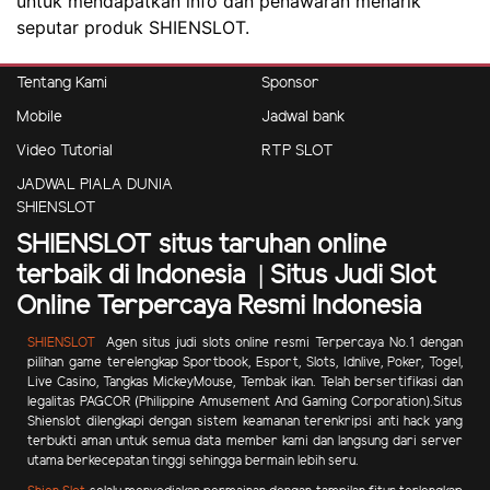
untuk mendapatkan info dan penawaran menarik
seputar produk SHIENSLOT.
Tentang Kami
Sponsor
Mobile
Jadwal bank
Video Tutorial
RTP SLOT
JADWAL PIALA DUNIA
SHIENSLOT
SHIENSLOT situs taruhan online
terbaik di Indonesia | Situs Judi Slot
Online Terpercaya Resmi Indonesia
SHIENSLOT
Agen situs judi slots online resmi Terpercaya No.1 dengan
pilihan game terelengkap Sportbook, Esport, Slots, Idnlive, Poker, Togel,
Live Casino, Tangkas MickeyMouse, Tembak ikan.
Telah bersertifikasi dan
legalitas PAGCOR (Philippine Amusement And Gaming Corporation).Situs
Shienslot dilengkapi dengan sistem keamanan terenkripsi anti hack yang
terbukti aman untuk semua data member kami dan langsung dari server
utama berkecepatan tinggi sehingga bermain lebih seru.