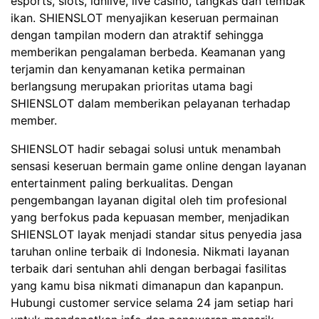
esports, slots, idnlive, live casino, tangkas dan tembak
ikan. SHIENSLOT menyajikan keseruan permainan
dengan tampilan modern dan atraktif sehingga
memberikan pengalaman berbeda. Keamanan yang
terjamin dan kenyamanan ketika permainan
berlangsung merupakan prioritas utama bagi
SHIENSLOT dalam memberikan pelayanan terhadap
member.
SHIENSLOT hadir sebagai solusi untuk menambah
sensasi keseruan bermain game online dengan layanan
entertainment paling berkualitas. Dengan
pengembangan layanan digital oleh tim profesional
yang berfokus pada kepuasan member, menjadikan
SHIENSLOT layak menjadi standar situs penyedia jasa
taruhan online terbaik di Indonesia. Nikmati layanan
terbaik dari sentuhan ahli dengan berbagai fasilitas
yang kamu bisa nikmati dimanapun dan kapanpun.
Hubungi customer service selama 24 jam setiap hari