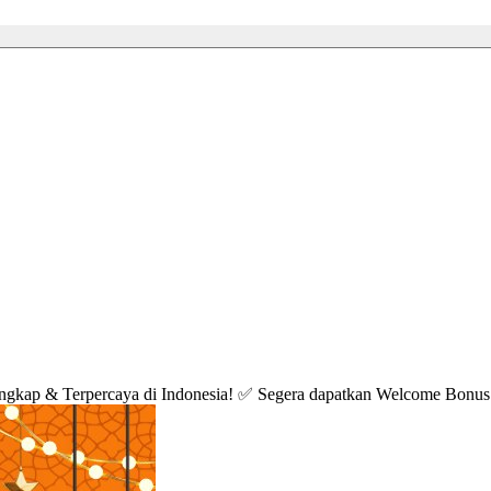
 di Indonesia! ✅ Segera dapatkan Welcome Bonus 50% ( NEW MEMBE