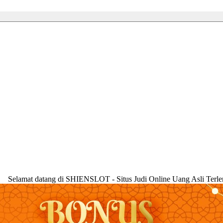
SHIENSLOT - Situs Judi Online Uang Asli Terlengkap & Terpercaya