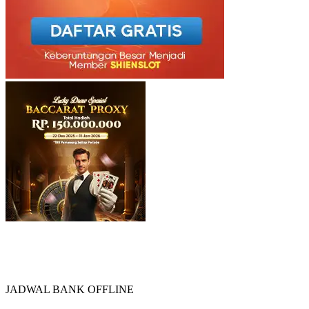
JADWAL BANK OFFLINE